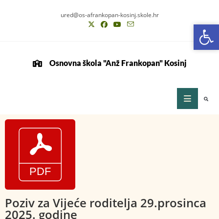
ured@os-afrankopan-kosinj.skole.hr
Op
Op
Osnovna škola "Anž Frankopan" Kosinj
Poziv za Vijeće roditelja 29.prosinca
2025. godine