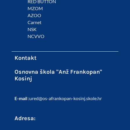
RED BUTTON
MZOM
AZOO
Carnet
NSK
NCVVO
Kontakt
Osnovna škola "Anž Frankopan"
Kosinj
E-mail :
ured@os-afrankopan-kosinj.skole.hr
Adresa: