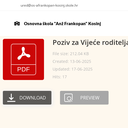
ured@os-afrankopan-kosinj.skole.hr
Osnovna škola "Anž Frankopan" Kosinj
Poziv za Vijeće roditelj
File size: 212.04 KB
Created: 13-06-2025
Updated: 17-06-2025
Hits: 17
DOWNLOAD
PREVIEW