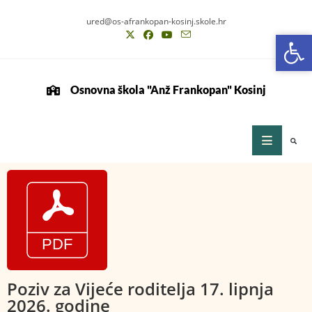
ured@os-afrankopan-kosinj.skole.hr
Op
Op
Osnovna škola "Anž Frankopan" Kosinj
Poziv za Vijeće roditelja 17. lipnja
2026. godine