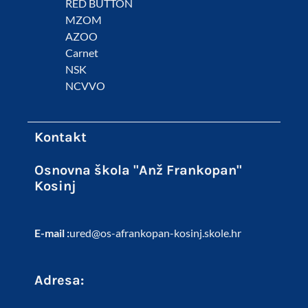
RED BUTTON
MZOM
AZOO
Carnet
NSK
NCVVO
Kontakt
Osnovna škola "Anž Frankopan"
Kosinj
E-mail :
ured@os-afrankopan-kosinj.skole.hr
Adresa: