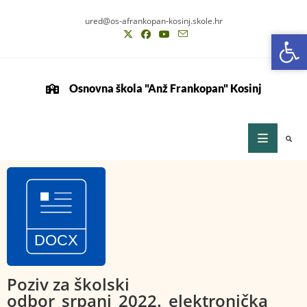
ured@os-afrankopan-kosinj.skole.hr
Op
Op
Osnovna škola "Anž Frankopan" Kosinj
Poziv za školski
odbor_srpanj_2022._elektronička