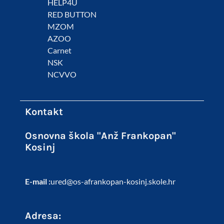
HELP4U
RED BUTTON
MZOM
AZOO
Carnet
NSK
NCVVO
Kontakt
Osnovna škola "Anž Frankopan"
Kosinj
E-mail :
ured@os-afrankopan-kosinj.skole.hr
Adresa: