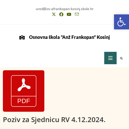
ured@os-afrankopan-kosinj.skole.hr
Op
Op
Osnovna škola "Anž Frankopan" Kosinj
Poziv za Sjednicu RV 4.12.2024.