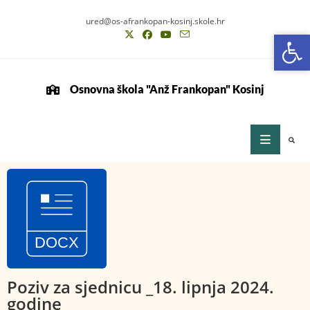
ured@os-afrankopan-kosinj.skole.hr
Op
Op
Osnovna škola "Anž Frankopan" Kosinj
Poziv za sjednicu _18. lipnja 2024.
godine