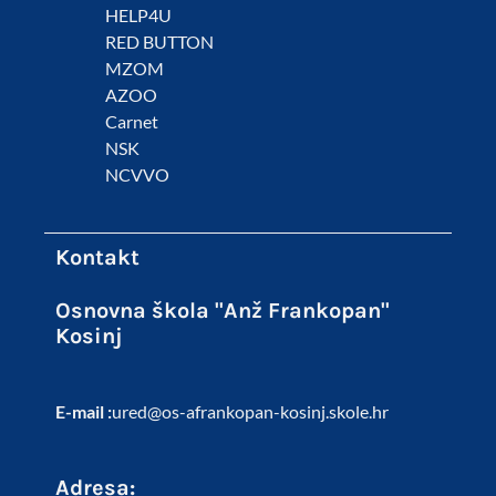
HELP4U
RED BUTTON
MZOM
AZOO
Carnet
NSK
NCVVO
Kontakt
Osnovna škola "Anž Frankopan"
Kosinj
E-mail :
ured@os-afrankopan-kosinj.skole.hr
Adresa: