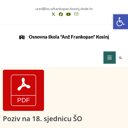
ured@os-afrankopan-kosinj.skole.hr
Op
Op
Osnovna škola "Anž Frankopan" Kosinj
Poziv na 18. sjednicu ŠO