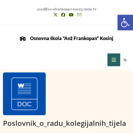
ured@os-afrankopan-kosinj.skole.hr
Op
Op
Osnovna škola "Anž Frankopan" Kosinj
Poslovnik_o_radu_kolegijalnih_tijela