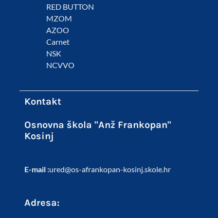
RED BUTTON
MZOM
AZOO
Carnet
NSK
NCVVO
Kontakt
Osnovna škola "Anž Frankopan"
Kosinj
E-mail :
ured@os-afrankopan-kosinj.skole.hr
Adresa: