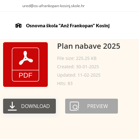
ured@os-afrankopan-kosinj.skole.hr
Osnovna škola "Anž Frankopan" Kosinj
Plan nabave 2025
File size: 225.25 KB
Created: 30-01-2025
Updated: 11-02-2025
Hits: 83
DOWNLOAD
PREVIEW