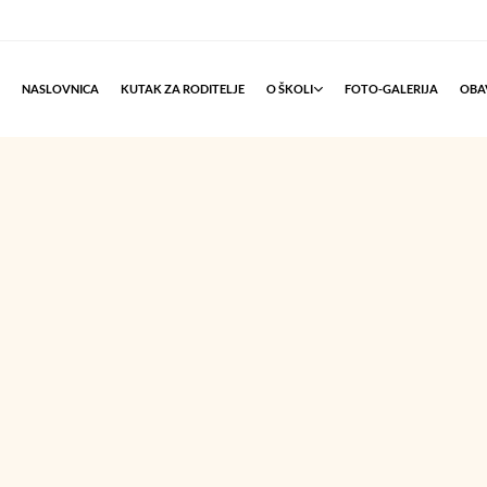
NASLOVNICA
KUTAK ZA RODITELJE
O ŠKOLI
FOTO-GALERIJA
OBAV