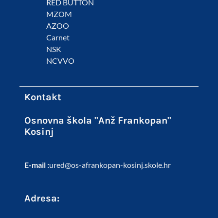
RED BUTTON
MZOM
AZOO
Carnet
NSK
NCVVO
Kontakt
Osnovna škola "Anž Frankopan"
Kosinj
E-mail :
ured@os-afrankopan-kosinj.skole.hr
Adresa: