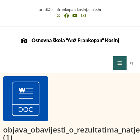
ured@os-afrankopan-kosinj.skole.hr
Osnovna škola "Anž Frankopan" Kosinj
objava_obavijesti_o_rezultatima_natj
(1)