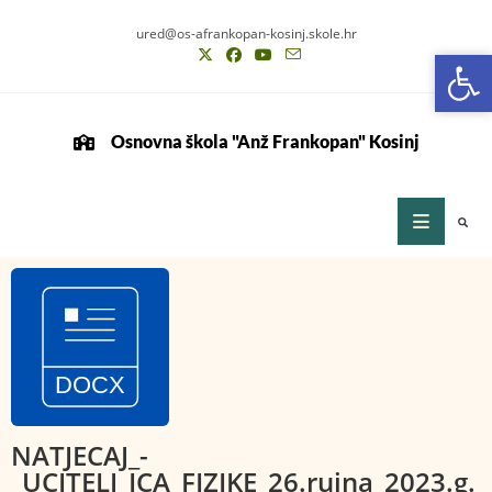
ured@os-afrankopan-kosinj.skole.hr
Op
Op
Osnovna škola "Anž Frankopan" Kosinj
NATJECAJ_-
_UCITELJ_ICA_FIZIKE_26.rujna_2023.g.