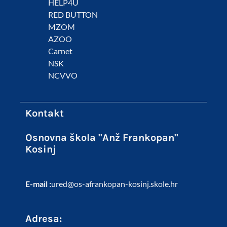
HELP4U
RED BUTTON
MZOM
AZOO
Carnet
NSK
NCVVO
Kontakt
Osnovna škola "Anž Frankopan"
Kosinj
E-mail :
ured@os-afrankopan-kosinj.skole.hr
Adresa: