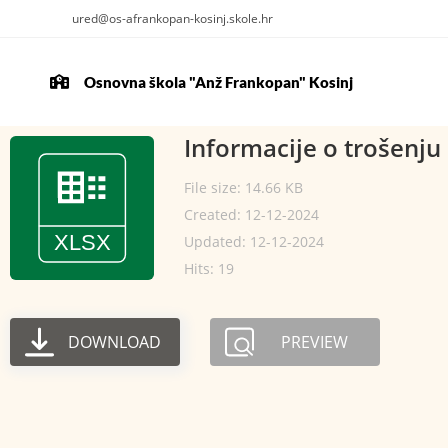
ured@os-afrankopan-kosinj.skole.hr
Osnovna škola "Anž Frankopan" Kosinj
Informacije o trošenju
File size: 14.66 KB
Created: 12-12-2024
Updated: 12-12-2024
Hits: 19
DOWNLOAD
PREVIEW