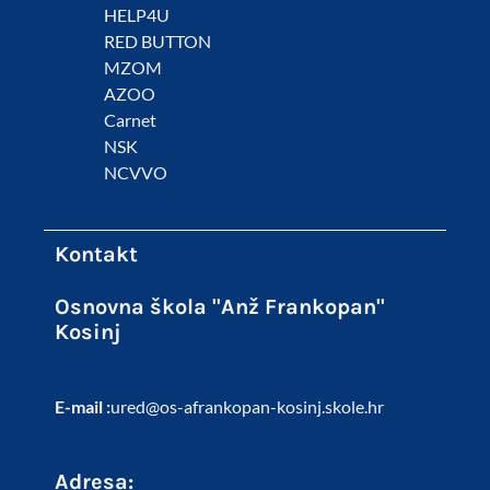
HELP4U
RED BUTTON
MZOM
AZOO
Carnet
NSK
NCVVO
Kontakt
Osnovna škola "Anž Frankopan"
Kosinj
E-mail :
ured@os-afrankopan-kosinj.skole.hr
Adresa: