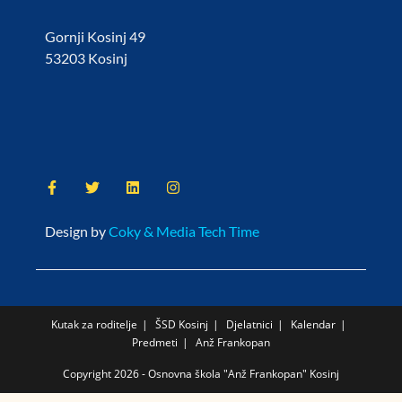
Gornji Kosinj 49
53203 Kosinj
Design by
Coky & Media Tech Time
Kutak za roditelje
ŠSD Kosinj
Djelatnici
Kalendar
Predmeti
Anž Frankopan
Copyright 2026 - Osnovna škola "Anž Frankopan" Kosinj