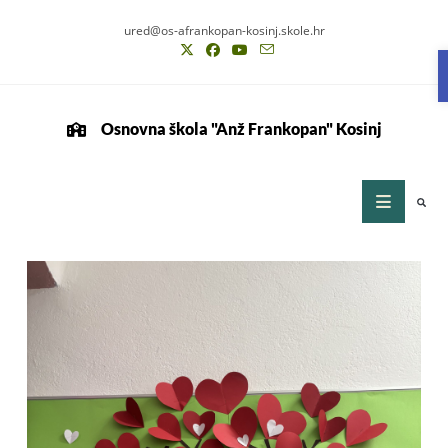
ured@os-afrankopan-kosinj.skole.hr
Osnovna škola "Anž Frankopan" Kosinj