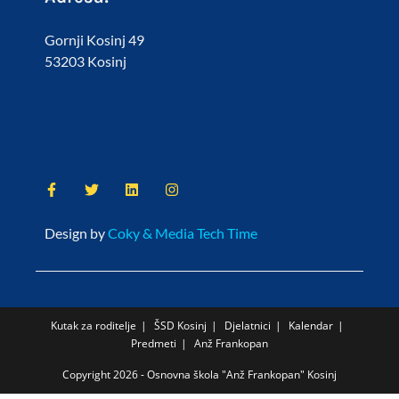
Gornji Kosinj 49
53203 Kosinj
Design by
Coky & Media Tech Time
Kutak za roditelje
ŠSD Kosinj
Djelatnici
Kalendar
Predmeti
Anž Frankopan
Copyright 2026 - Osnovna škola "Anž Frankopan" Kosinj