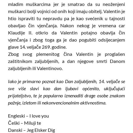
mladim muškarcima jer je smatrao da su neoženjeni
muškarci bolji vojnici od onih koji imaju obitelj. Valentin je
htio ispraviti tu nepravdu pa je kao svećenik u tajnosti
obavljao čin vjenčanja. Nakon nekog je vremena car
Klaudije II. otkrio da Valentin potajno obavlja čin
vjenčanja i zbog toga ga je dao pogubiti odsijecanjem
glave 14. veljače 269. godine.
Zbog svog plemenitog čina Valentin je proglašen
zaštitnikom zaljubljenih, a dan njegove smrti Danom
zaljubljenih ili Valentinovo.
Iako je primarno poznat kao D
an zaljubljenih, 14. veljače se
sve više slavi kao dan ljubavi općenito, uključujući
prijateljstvo, te je popularno iznenaditi drage osobe znakom
pažnje, izletom ili nekonvencionalnim aktivnostima.
Engleski – I love you
Češki – Miluji te
Danski – Jeg Elsker Dig