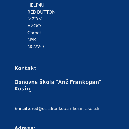
HELP4U
RED BUTTON
MZOM
AZOO
Carnet
NSK
NCVVO
Kontakt
Osnovna škola "Anž Frankopan"
Kosinj
E-mail :
ured@os-afrankopan-kosinj.skole.hr
Adresa: