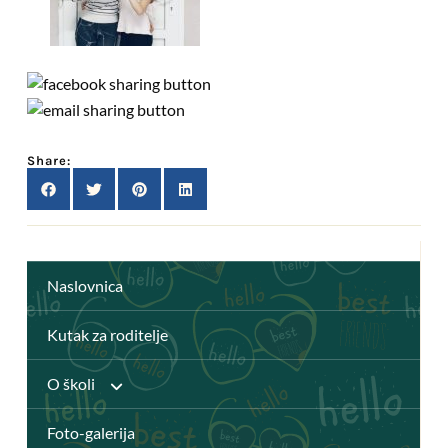
Share:
Naslovnica
Kutak za roditelje
O školi
Foto-galerija
Anž Frankopan