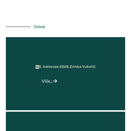
GPP i Kurikulum
Učenička zadruga MOST
Ostale
5. kolovoza 2026.
Zrinka Vukelić
Više...