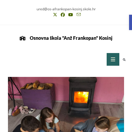
ured@os-afrankopan-kosinj.skole.hr
Osnovna škola "Anž Frankopan" Kosinj