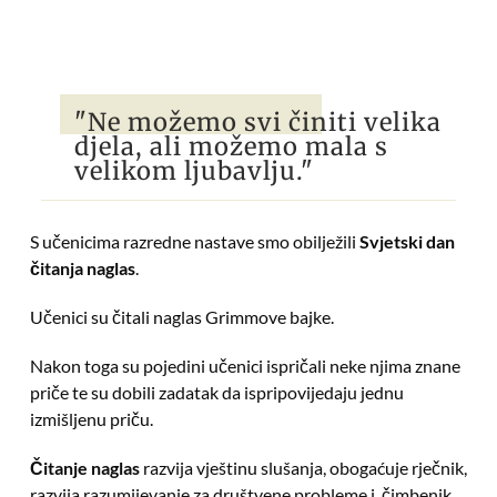
"Ne možemo svi činiti velika
djela, ali možemo mala s
velikom ljubavlju."
S učenicima razredne nastave smo obilježili
Svjetski dan
čitanja naglas
.
Učenici su čitali naglas Grimmove bajke.
Nakon toga su pojedini učenici ispričali neke njima znane
priče te su dobili zadatak da ispripovijedaju jednu
izmišljenu priču.
Čitanje naglas
razvija vještinu slušanja, obogaćuje rječnik,
razvija razumijevanje za društvene probleme i čimbenik