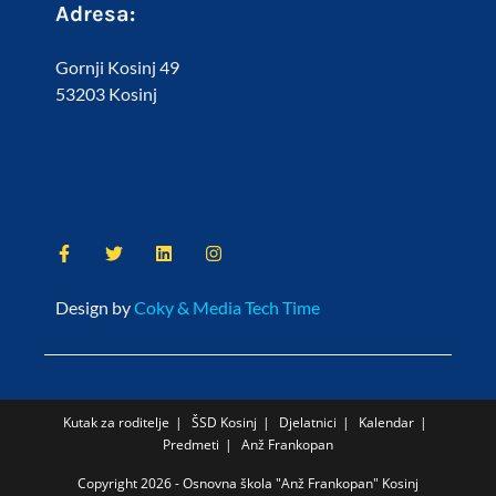
Adresa:
Gornji Kosinj 49
53203 Kosinj
Design by
Coky & Media Tech Time
Kutak za roditelje
ŠSD Kosinj
Djelatnici
Kalendar
Predmeti
Anž Frankopan
Copyright 2026 - Osnovna škola "Anž Frankopan" Kosinj