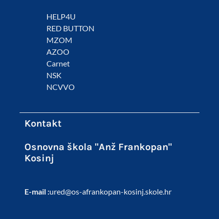
HELP4U
RED BUTTON
MZOM
AZOO
Carnet
NSK
NCVVO
Kontakt
Osnovna škola "Anž Frankopan"
Kosinj
E-mail :
ured@os-afrankopan-kosinj.skole.hr