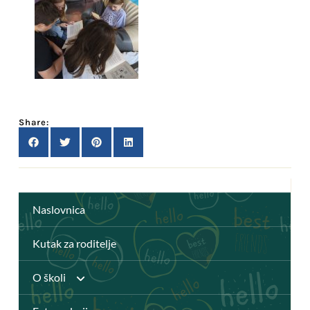
Share:
Naslovnica
Kutak za roditelje
O školi