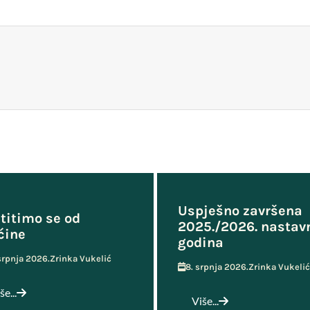
Uspješno završena
titimo se od
2025./2026. nastav
ćine
godina
 srpnja 2026.
Zrinka Vukelić
8. srpnja 2026.
Zrinka Vukelić
še...
Više...