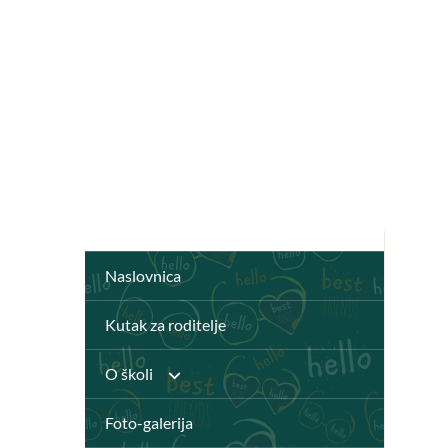
Naslovnica
Kutak za roditelje
O školi
Foto-galerija
Anž Frankopan