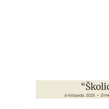
“Školi
6 listopada, 2025
Zrin