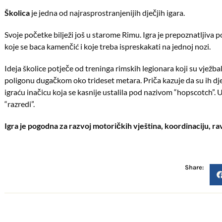
Školica
je jedna od najrasprostranjenijih dječjih igara.
Svoje početke bilježi još u starome Rimu. Igra je prepoznatljiva
koje se baca kamenčić i koje treba ispreskakati na jednoj nozi.
Ideja školice potječe od treninga rimskih legionara koji su vjež
poligonu dugačkom oko trideset metara. Priča kazuje da su ih djeca
igraću inačicu koja se kasnije ustalila pod nazivom “hopscotch”. U 
“razredi”.
Igra je pogodna za razvoj motoričkih vještina, koordinaciju, rav
Share: