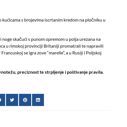
 po kućicama s brojevima iscrtanim kredom na pločniku u
bali noge skačući s punom opremom u polja urezana na
 u rimskoj provinciji Britaniji promatrali te napravili
Francuskoj se igra zove “marelle”, a u Rusiji i Poljskoj
notežu, preciznost te strpljenje i poštivanje pravila.