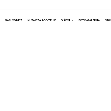
NASLOVNICA
KUTAK ZA RODITELJE
O ŠKOLI
FOTO-GALERIJA
OBAV