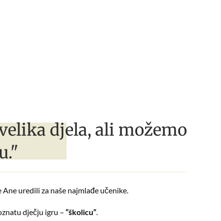
velika djela, ali možemo
u."
e Ane uredili za naše najmlađe učenike.
oznatu dječju igru –
“školicu”
.