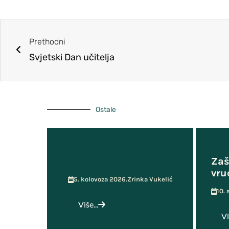
Učenička zadruga MOST
Prethodni
Svjetski Dan učitelja
Ostale
Zaš
vru
5. kolovoza 2026.
Zrinka Vukelić
10.
Više...
Vi