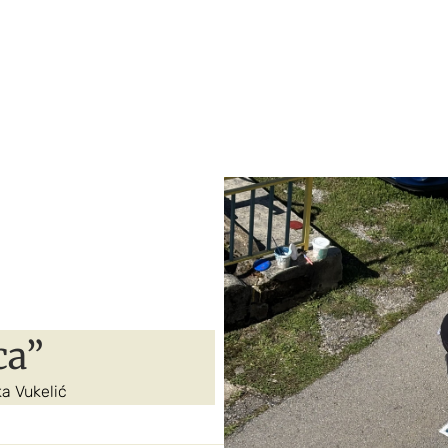
ca”
ka Vukelić