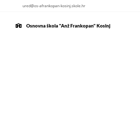
ured@os-afrankopan-kosinj.skole.hr
Osnovna škola "Anž Frankopan" Kosinj