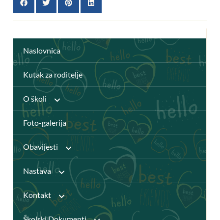
Naslovnica
Kutak za roditelje
O školi
Foto-galerija
Anž Frankopan
Obavijesti
Knjižnica
Nastava
Javni pozivi
Katalog Knjižnice
Kontakt
Djelatnici
Natječaji
Školski Dokumenti