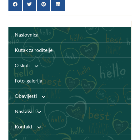
Naslovnica
Kutak za roditelje
O školi
Foto-galerija
Anž Frankopan
Obavijesti
Knjižnica
Nastava
Javni pozivi
Katalog Knjižnice
Kontakt
Djelatnici
Natječaji