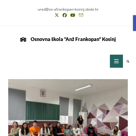
ured@os-afrankopan-kosinj.skole.hr
Osnovna škola "Anž Frankopan" Kosinj