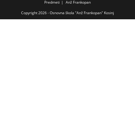
Predmeti
Anž Frankopan
Copyright 2026 - Osnovna škola "Anž Frankopan" Kosinj