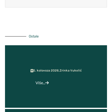
Vijeće roditelja
ŠSD Kosinj
GPP i Kurikulum
Učenička zadruga MOST
Ostale
5. kolovoza 2026.
Zrinka Vukelić
Više...