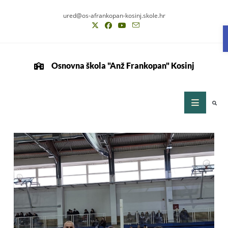
ured@os-afrankopan-kosinj.skole.hr
Osnovna škola "Anž Frankopan" Kosinj