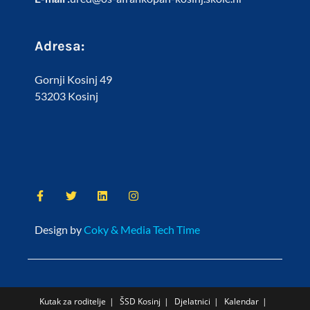
Adresa:
Gornji Kosinj 49
53203 Kosinj
Design by
Coky & Media Tech Time
Kutak za roditelje
ŠSD Kosinj
Djelatnici
Kalendar