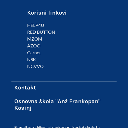
Korisni linkovi
HELP4U
RED BUTTON
MZOM
AZOO
Carnet
NSK
NCVVO
Kontakt
Osnovna škola "Anž Frankopan"
Kosinj
E-mail :
ured@os-afrankopan-kosinj.skole.hr