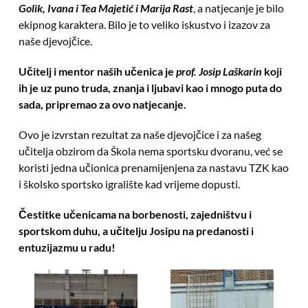
Golik, Ivana i Tea Majetić i Marija Rast
, a natjecanje je bilo
ekipnog karaktera. Bilo je to veliko iskustvo i izazov za
naše djevojčice.
Učitelj i mentor naših učenica je
prof. Josip Laškarin
koji
ih je uz puno truda, znanja i ljubavi kao i mnogo puta do
sada, pripremao za ovo natjecanje.
Ovo je izvrstan rezultat za naše djevojčice i za našeg
učitelja obzirom da Škola nema sportsku dvoranu, već se
koristi jedna učionica prenamijenjena za nastavu TZK kao
i školsko sportsko igralište kad vrijeme dopusti.
Čestitke učenicama na borbenosti, zajedništvu i
sportskom duhu, a učitelju Josipu na predanosti i
entuzijazmu u radu!