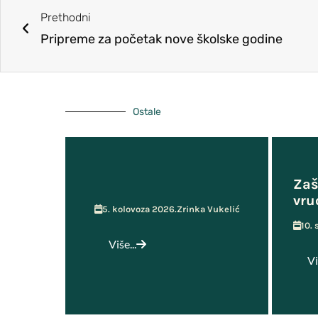
Prethodni
Učenička zadruga MOST
Pripreme za početak nove školske godine
Ostale
Zaš
vru
5. kolovoza 2026.
Zrinka Vukelić
10.
Više...
Vi