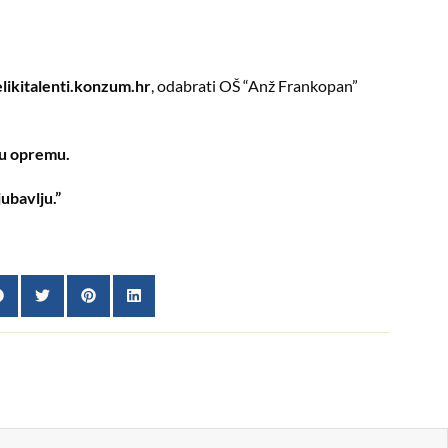
likitalenti.konzum.hr
, odabrati OŠ “Anž Frankopan”
nu opremu.
ubavlju.”