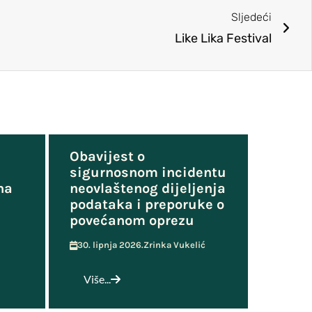
Sljedeći
Like Lika Festival
Obavijest o
sigurnosnom incidentu
na
neovlaštenog dijeljenja
podataka i preporuke o
povećanom oprezu
30. lipnja 2026.
Zrinka Vukelić
Više...