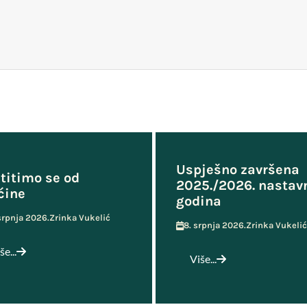
Uspješno završena
titimo se od
2025./2026. nastav
ćine
godina
 srpnja 2026.
Zrinka Vukelić
8. srpnja 2026.
Zrinka Vukelić
še...
Više...