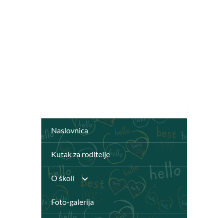
Naslovnica
Kutak za roditelje
O školi
Foto-galerija
Anž Frankopan