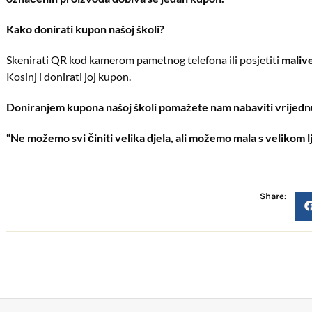
Kako donirati kupon našoj školi?
Skenirati QR kod kamerom pametnog telefona ili posjetiti
malive
Kosinj i donirati joj kupon.
Doniranjem kupona našoj školi pomažete nam nabaviti vrijed
“Ne možemo svi činiti velika djela, ali možemo mala s velikom lj
Share: