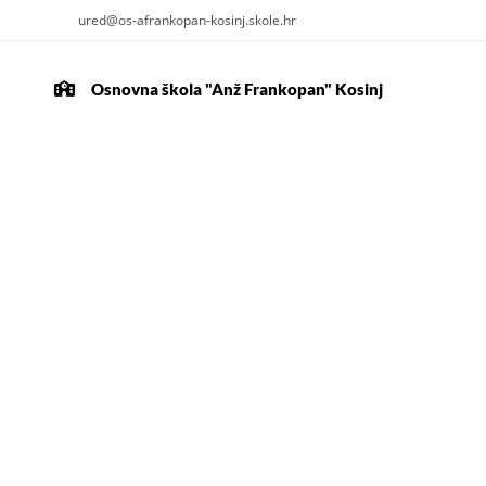
ured@os-afrankopan-kosinj.skole.hr
Osnovna škola "Anž Frankopan" Kosinj