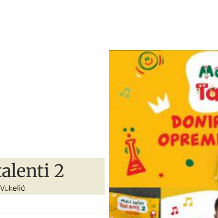
talenti 2
 Vukelić