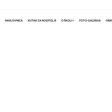
NASLOVNICA
KUTAK ZA RODITELJE
O ŠKOLI
FOTO-GALERIJA
OBAV