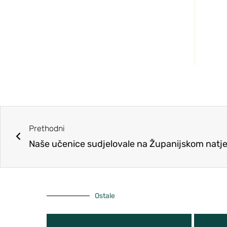
Pristup informacijama
Vijeće roditelja
Školski tim za kvalitetu
GPP i Kurikulum
ŠSD Kosinj
Učenička zadruga MOST
Prethodni
Naše učenice sudjelovale na Županijskom natje
Ostale