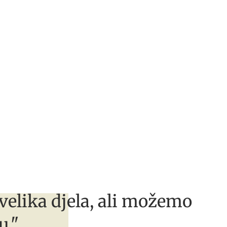
velika djela, ali možemo
u."