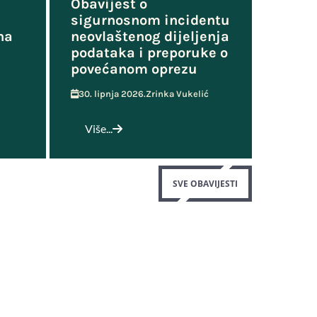
Obavijest o
sigurnosnom incidentu
na
neovlaštenog dijeljenja
podataka i preporuke o
povećanom oprezu
30. lipnja 2026.
Zrinka Vukelić
Više...
SVE OBAVIJESTI