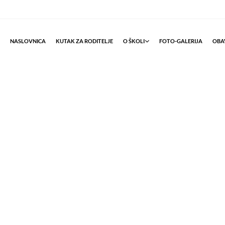
NASLOVNICA
KUTAK ZA RODITELJE
O ŠKOLI
FOTO-GALERIJA
OBAV