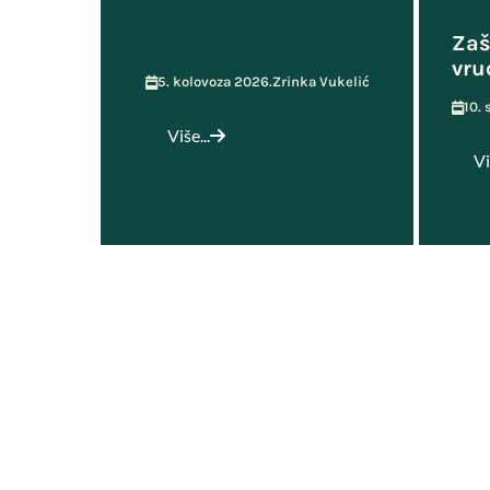
Zaš
vru
5. kolovoza 2026.
Zrinka Vukelić
10.
Više...
Vi