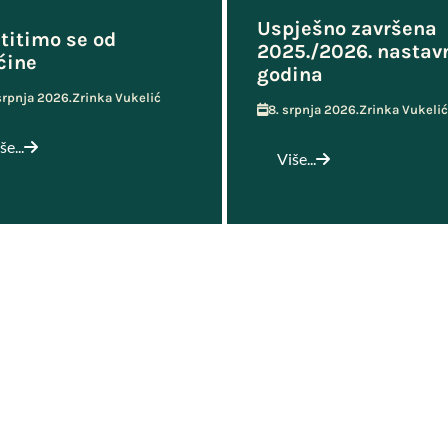
Uspješno završena
titimo se od
2025./2026. nastav
ćine
godina
 srpnja 2026.
Zrinka Vukelić
8. srpnja 2026.
Zrinka Vukelić
še...
Više...