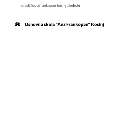
ured@os-afrankopan-kosinj.skole.hr
Osnovna škola "Anž Frankopan" Kosinj