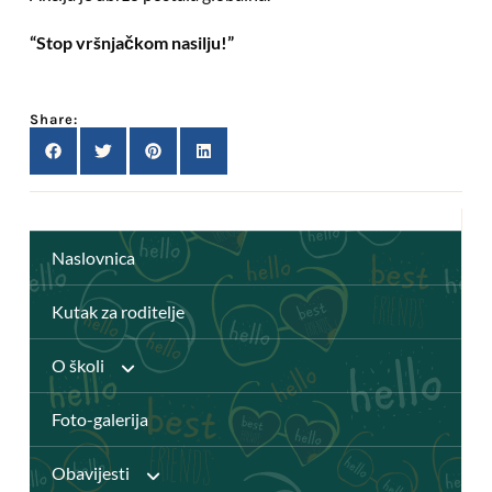
“Stop vršnjačkom nasilju!”
Share:
Naslovnica
Kutak za roditelje
O školi
Foto-galerija
Anž Frankopan
Obavijesti