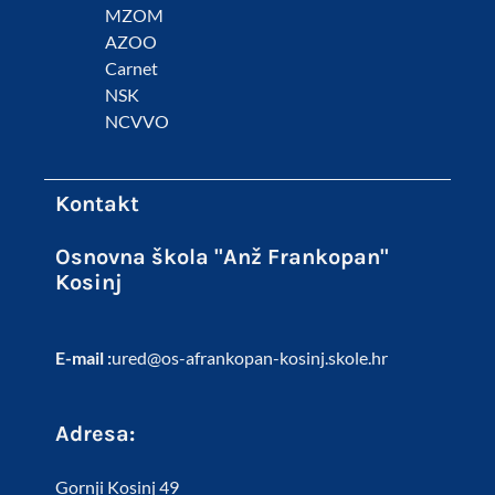
MZOM
AZOO
Carnet
NSK
NCVVO
Kontakt
Osnovna škola "Anž Frankopan"
Kosinj
E-mail :
ured@os-afrankopan-kosinj.skole.hr
Adresa:
Gornji Kosinj 49