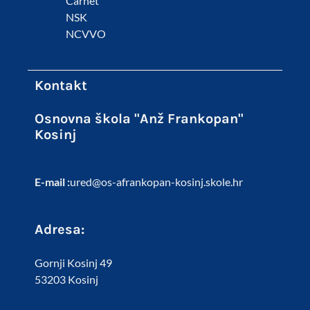
Carnet
NSK
NCVVO
Kontakt
Osnovna škola "Anž Frankopan"
Kosinj
E-mail :
ured@os-afrankopan-kosinj.skole.hr
Adresa:
Gornji Kosinj 49
53203 Kosinj