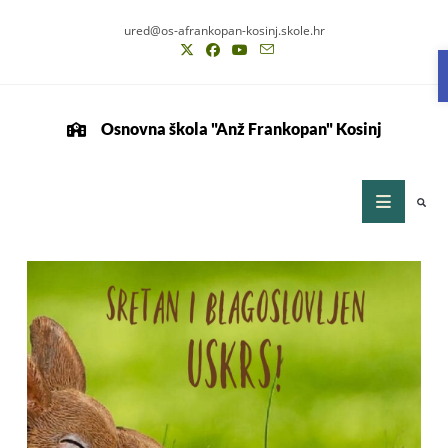
ured@os-afrankopan-kosinj.skole.hr
Osnovna škola "Anž Frankopan" Kosinj