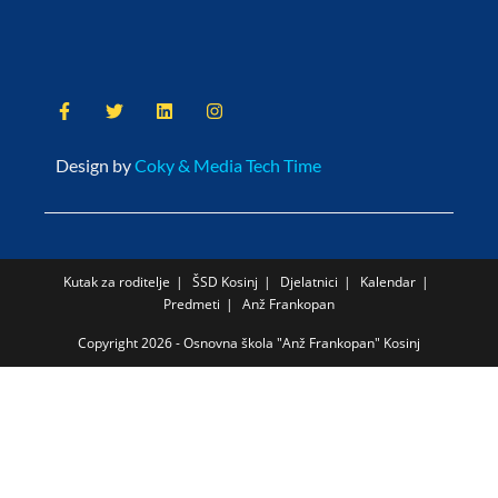
Design by
Coky & Media Tech Time
Kutak za roditelje
ŠSD Kosinj
Djelatnici
Kalendar
Predmeti
Anž Frankopan
Copyright 2026 - Osnovna škola "Anž Frankopan" Kosinj