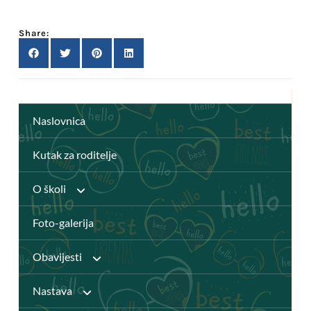
Share:
Naslovnica
Kutak za roditelje
O školi
Foto-galerija
Anž Frankopan
Obavijesti
Knjižnica
Nastava
Javni pozivi