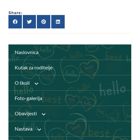
Share:
Naslovnica
Kutak za roditelje
O školi
Foto-galerija
Anž Frankopan
Obavijesti
Knjižnica
Nastava
Javni pozivi