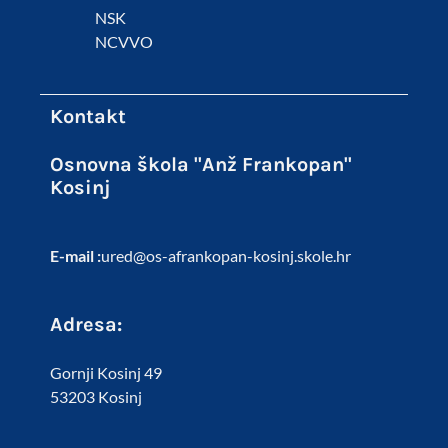
NSK
NCVVO
Kontakt
Osnovna škola "Anž Frankopan"
Kosinj
E-mail :
ured@os-afrankopan-kosinj.skole.hr
Adresa:
Gornji Kosinj 49
53203 Kosinj