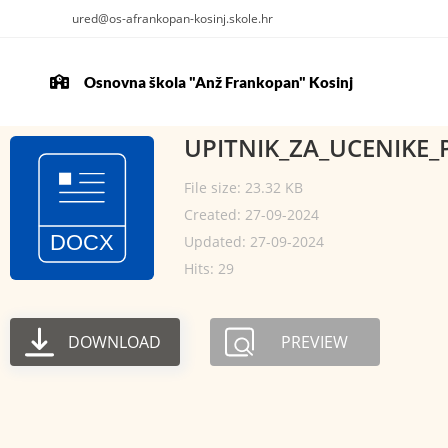
ured@os-afrankopan-kosinj.skole.hr
Osnovna škola "Anž Frankopan" Kosinj
UPITNIK_ZA_UCENIKE_
File size: 23.32 KB
Created: 27-09-2024
Updated: 27-09-2024
Hits: 29
DOWNLOAD
PREVIEW