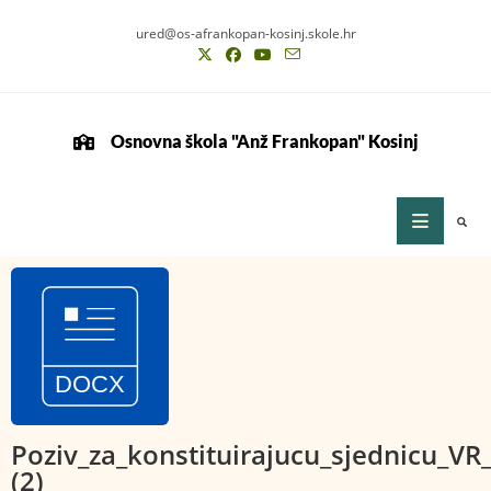
ured@os-afrankopan-kosinj.skole.hr
Osnovna škola "Anž Frankopan" Kosinj
Poziv_za_konstituirajucu_sjednicu_VR
(2)