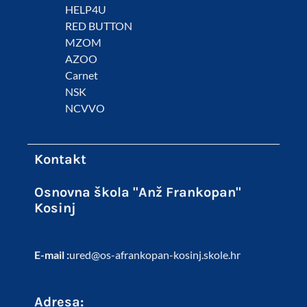
HELP4U
RED BUTTON
MZOM
AZOO
Carnet
NSK
NCVVO
Kontakt
Osnovna škola "Anž Frankopan"
Kosinj
E-mail :
ured@os-afrankopan-kosinj.skole.hr
Adresa: