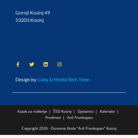
Gornji Kosinj 49
53203 Kosinj
Design by
Coky & Media Tech Time
Kutak za roditelje
ŠSD Kosinj
Djelatnici
Kalendar
Predmeti
Anž Frankopan
Copyright 2026 - Osnovna škola "Anž Frankopan" Kosinj