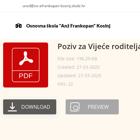
ured@os-afrankopan-kosinj.skole.hr
Osnovna škola "Anž Frankopan" Kosinj
Poziv za Vijeće roditelj
File size: 196.29 KB
Created: 27-03-2025
Updated: 27-03-2025
Hits: 22
DOWNLOAD
PREVIEW