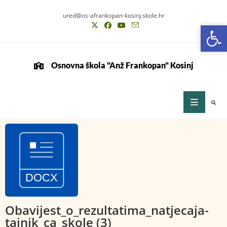
ured@os-afrankopan-kosinj.skole.hr
Op
Op
Osnovna škola "Anž Frankopan" Kosinj
Obavijest_o_rezultatima_natjecaja-
tajnik_ca_skole (3)