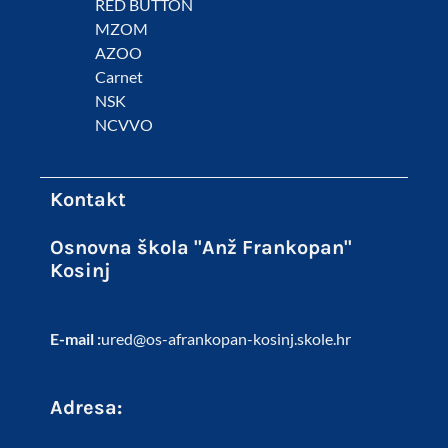
RED BUTTON
MZOM
AZOO
Carnet
NSK
NCVVO
Kontakt
Osnovna škola "Anž Frankopan"
Kosinj
E-mail :
ured@os-afrankopan-kosinj.skole.hr
Adresa: