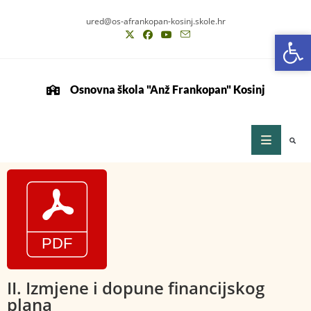
ured@os-afrankopan-kosinj.skole.hr
Op
Op
Osnovna škola "Anž Frankopan" Kosinj
II. Izmjene i dopune financijskog
plana