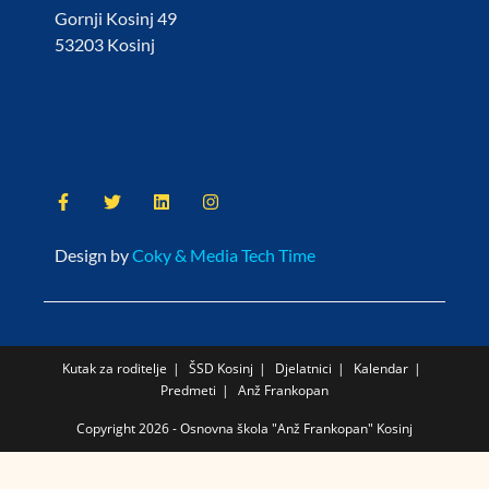
Gornji Kosinj 49
53203 Kosinj
Design by
Coky & Media Tech Time
Kutak za roditelje
ŠSD Kosinj
Djelatnici
Kalendar
Predmeti
Anž Frankopan
Copyright 2026 - Osnovna škola "Anž Frankopan" Kosinj