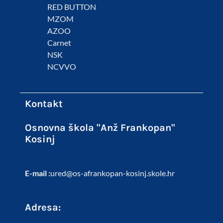
RED BUTTON
MZOM
AZOO
Carnet
NSK
NCVVO
Kontakt
Osnovna škola "Anž Frankopan"
Kosinj
E-mail :
ured@os-afrankopan-kosinj.skole.hr
Adresa: